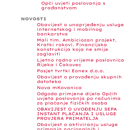
Opći uvjeti poslovanja s
građanstvom
NOVOSTI
Obavijest o unaprjeđenju usluge
internetskog i mobilnog
bankarstva
Mali tim. Ambiciozan projekt.
Kratki rokovi. Financijska
konstrukcija koja ne smije
zaglaviti
Ljetno radno vrijeme poslovnica
Rijeka i Čakovec
Posjet tvrtki Eonex d.o.o.
Obavijest o provođenju skupnih
datoteka
Nova mKovanica
Odgoda primjene dijela Općih
uvjeta poslovanja po računima
za plaćanje fizičkih osoba
OBAVIJEST O UVOĐENJU SEPA
INSTANT PLAĆANJA I USLUGE
PROVJERA PRIMATELJA
Obavijest o aktiviranju usluge
primanja nacionalnih i