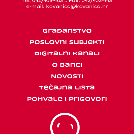
Tel. 042/403-403 .. Fax. 042/403-443
e-mail:
kovanica@kovanica.hr
Građanstvo
Poslovni subjekti
Digitalni kanali
O banci
Novosti
Tečajna lista
Pohvale i prigovori