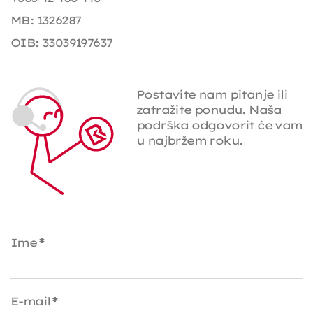
MB: 1326287
OIB: 33039197637
Postavite nam pitanje ili
zatražite ponudu. Naša
podrška odgovorit će vam
u najbržem roku.
Ime
*
E-mail
*