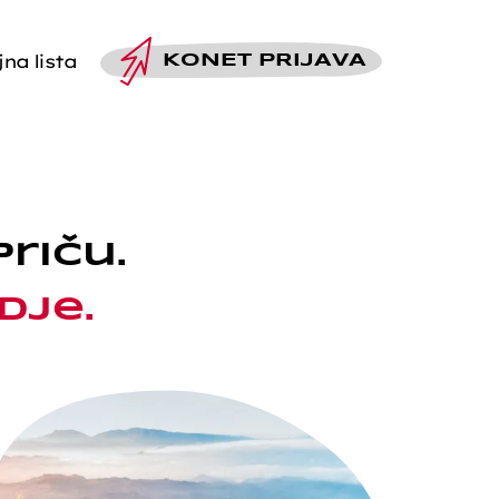
na lista
KO
NET PRIJAVA
priču.
dje.