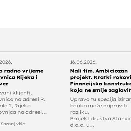
2026.
16.06.2026.
o radno vrijeme
Mali tim. Ambiciozan
vnica Rijeka i
projekt. Kratki rokovi
vec
Financijska konstrukc
koja ne smije zaglavit
ani klijenti,
vnica na adresi R.
Upravo tu specijalizira
ala 2, Rijeka
banka može napraviti
ovnica na adresi...
razliku.
Projekt društva Stanvi
Saznaj više
d.o.o. u...