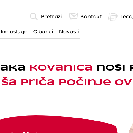
Pretraži
Kontakt
Tečaj
alne usluge
O banci
Novosti
vaka
kovanica
nosi 
ša priča
počinje ov