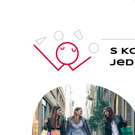
S K
jed