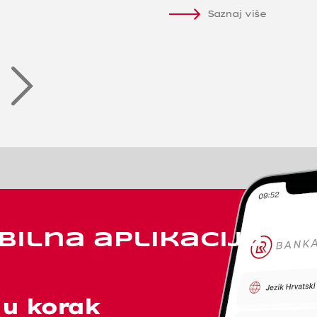
Saznaj više
ilna aplikacija
 u korak