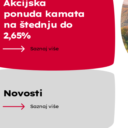
Akcijska
ponuda kamata
na štednju do
2,65%
Saznaj više
Novosti
Saznaj više