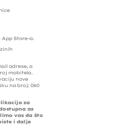
nice
 App Store-a.
zinih
ail adrese, a
roj mobitela.
vaciju nove
ku na broj: 060
likacija za
 dostupna za
olimo vas da što
iste i dalje