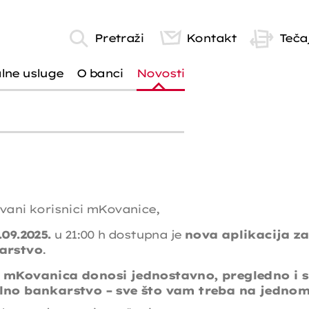
Pretraži
Kontakt
Tečaj
alne usluge
O banci
Novosti
vani korisnici mKovanice,
.09.2025.
u 21:00 h dostupna je
nova aplikacija z
arstvo
.
 mKovanica donosi jednostavno, pregledno i 
lno bankarstvo – sve što vam treba na jedno