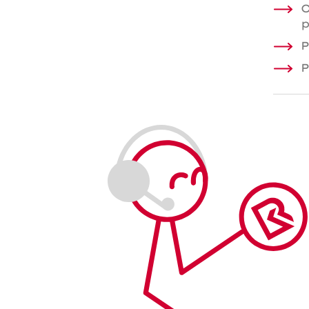
O
p
P
P