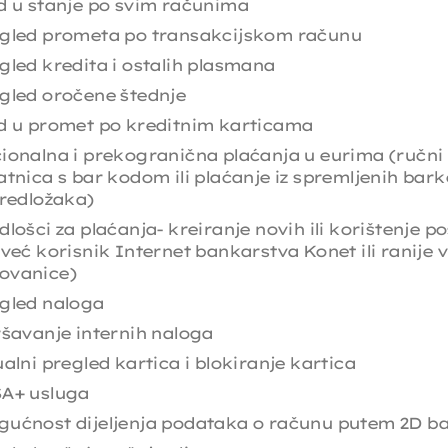
d u stanje po svim računima
gled prometa po transakcijskom računu
gled kredita i ostalih plasmana
gled oročene štednje
d u promet po kreditnim karticama
ionalna i prekogranična plaćanja u eurima (ručni 
atnica s bar kodom ili plaćanje iz spremljenih bar
predložaka)
dlošci za plaćanja- kreiranje novih ili korištenje p
 već korisnik Internet bankarstva Konet ili ranije v
ovanice)
gled naloga
ršavanje internih naloga
ualni pregled kartica i blokiranje kartica
A+ usluga
ućnost dijeljenja podataka o računu putem 2D b