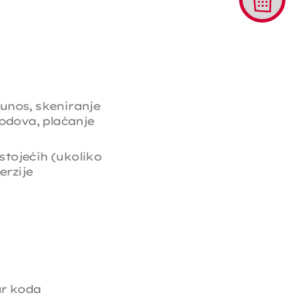
unos, skeniranje
kodova, plaćanje
ostojećih (ukoliko
erzije
ar koda