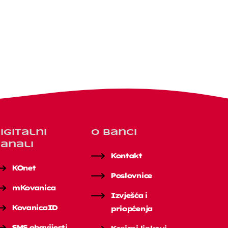
igitalni
O banci
anali
Kontakt
KOnet
Poslovnice
mKovanica
Izvješća i
KovanicaID
priopćenja
SMS obavijesti