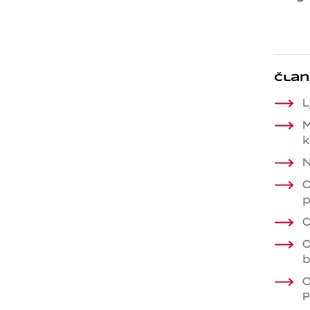
Član
L
M
k
N
O
p
O
O
b
O
P