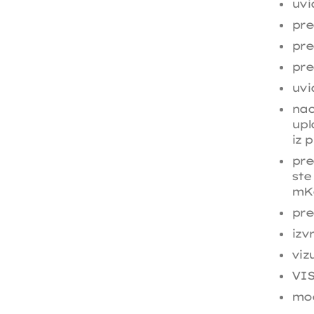
uvi
pre
pre
pre
uvi
nac
upl
iz 
pre
ste
mK
pre
izv
viz
VIS
mog