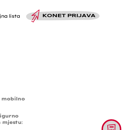
na lista
KO
NET PRIJAVA
a mobilno
sigurno
m mjestu
:
Alati