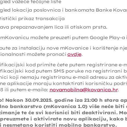
gled važeće tečajne liste
gled lokacija poslovnica i bankomata Banke Kova
tistički prikaz transakcija
java prepoznavanjem lica ili otiskom prsta.
mKovanicu možete preuzeti putem Google Play-a i
pute za instalaciju nove mKovanice i korištenje nje
ionalnosti možete pronaći
ovdje
.
ifikacijski kod primite ćete putem registrirane e-m
ifikacijski kod putem SMS poruke na registrirani b
nici koji nemaju registriranu e-mail adresu za akti
ne aplikacije moraju kontaktirati korisničku podrš
03 ili putem e-maila:
novamobilna@kovanica.hr
.
! Nakon 30.09.2025. godine iza 21:00 h stara ap
no bankarstvo (mKovanica 1.0) više neće biti
imanje te će svi korisnici biti deaktivirani. M
 preuzmete i aktivirate novu aplikaciju, kako b
 nesmetano koristiti mobilno bankarstvo.