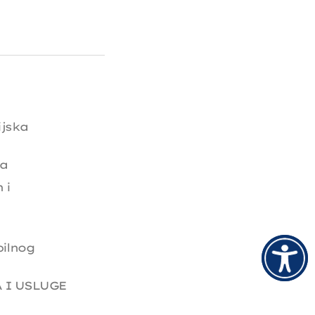
ijska
ma
 i
bilnog
 I USLUGE