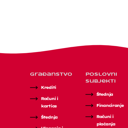
Građanstvo
Poslovni
subjekti
Krediti
Štednja
Računi i
Financiranje
kartice
Računi i
Štednja
plaćanja