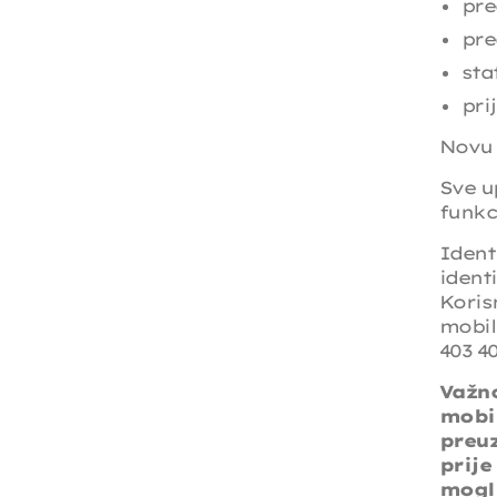
pre
pre
sta
pri
Novu 
Sve u
funkc
Ident
ident
Koris
mobil
403 4
Važno
mobil
preuz
prije
mogli