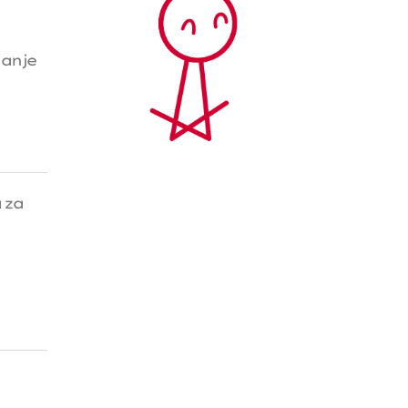
janje
 za