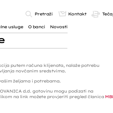
Pretraži
Kontakt
Tečaj
alne usluge
O banci
Novosti
e
ija putem računa klijenata, nalaže potrebu
avljanja novčanim sredstvima.
vašim željama i potrebama.
KOVANICA d.d. gotovinu mogu podizati na
om na link možete provjeriti pregled članica
MB