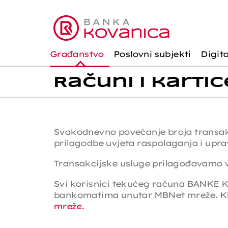
Građanstvo
Poslovni subjekti
Digit
Računi i kartic
Svakodnevno povećanje broja transakc
prilagodbe uvjeta raspolaganja i upr
Transakcijske usluge prilagođavamo 
Svi korisnici tekućeg računa BANKE 
bankomatima unutar MBNet mreže. Klik
mreže
.