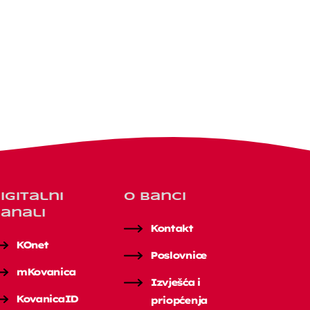
igitalni
O banci
anali
Kontakt
KOnet
Poslovnice
mKovanica
Izvješća i
KovanicaID
priopćenja