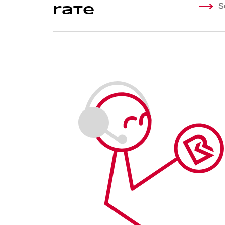
S
rate