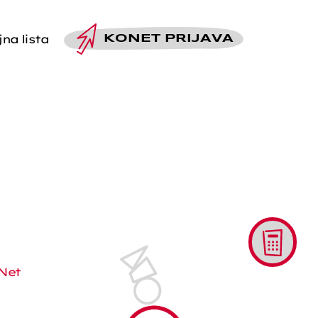
na lista
KO
NET PRIJAVA
Alati
Net