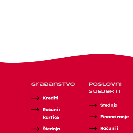
Građanstvo
Poslovni
subjekti
Krediti
Štednja
Računi i
Financiranje
kartice
Računi i
Štednja