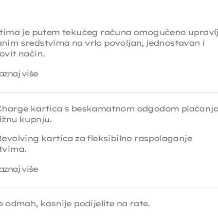
ntima je putem tekućeg računa omogućeno upravl
nim sredstvima na vrlo povoljan, jednostavan i
ovit način.
aznaj više
Charge kartica s beskamatnom odgodom plaćanja
ižnu kupnju.
Revolving kartica za fleksibilno raspolaganje
tvima.
aznaj više
e odmah, kasnije podijelite na rate.