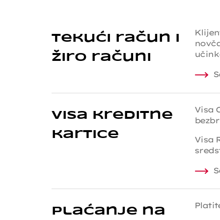
Klije
Tekući račun i
novča
učink
žiro računi
S
Visa 
Visa kreditne
bezbr
kartice
Visa 
sreds
S
Platit
Plaćanje na