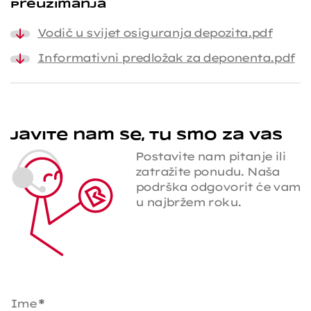
Preuzimanja
Vodič u svijet osiguranja depozita.pdf
Informativni predložak za deponenta.pdf
Javite nam se, tu smo za vas
Postavite nam pitanje ili
zatražite ponudu. Naša
podrška odgovorit će vam
u najbržem roku.
Ime
*