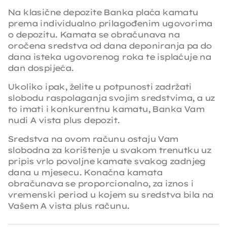
Na klasične depozite Banka plaća kamatu
prema individualno prilagođenim ugovorima
o depozitu. Kamata se obračunava na
oročena sredstva od dana deponiranja pa do
dana isteka ugovorenog roka te isplaćuje na
dan dospijeća.
Ukoliko ipak, želite u potpunosti zadržati
slobodu raspolaganja svojim sredstvima, a uz
to imati i konkurentnu kamatu, Banka Vam
nudi A vista plus depozit.
Sredstva na ovom računu ostaju Vam
slobodna za korištenje u svakom trenutku uz
pripis vrlo povoljne kamate svakog zadnjeg
dana u mjesecu. Konačna kamata
obračunava se proporcionalno, za iznos i
vremenski period u kojem su sredstva bila na
Vašem A vista plus računu.