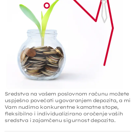
Sredstva na vašem poslovnom računu možete
uspješno povećati ugovaranjem depozita, a mi
Vam nudimo konkurentne kamatne stope,
fleksibilno i individualizirano oročenje vaših
sredstva i zajamčenu sigurnost depozita.