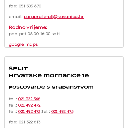
fax: 051 505 670
email:
corporate-all@kovanica.hr
Radno vrijeme:
pon-pet 08:00-16:00 sati
google maps
Split
Hrvatske mornarice 1e
Poslovanje s građanstvom
tel.:
021 322 548
tel.:
021 492 472
tel.:
021 492 473
;tel.:
021 492 475
fax: 021 322 613