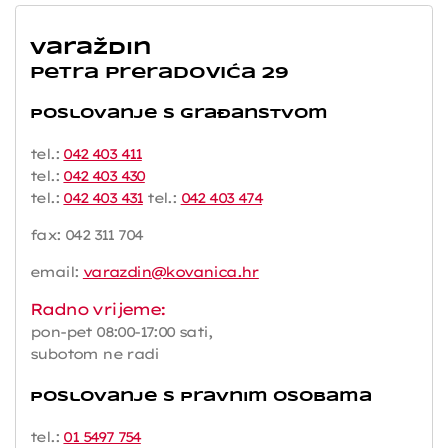
Varaždin
Petra Preradovića 29
Poslovanje s građanstvom
tel.:
042 403 411
tel.:
042 403 430
tel.:
042 403 431
tel.:
042 403 474
fax: 042 311 704
email:
varazdin@kovanica.hr
Radno vrijeme:
pon-pet 08:00-17:00 sati,
subotom ne radi
Poslovanje s pravnim osobama
tel.:
01 5497 754