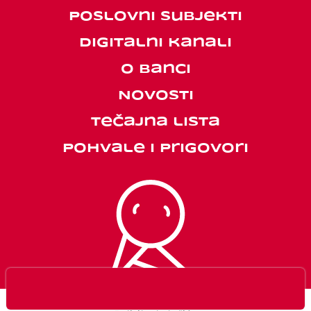
Poslovni subjekti
Digitalni kanali
O banci
Novosti
Tečajna lista
Pohvale i prigovori