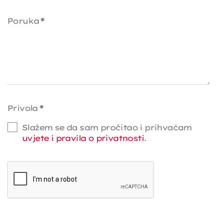
Poruka
*
Privola
*
Slažem se da sam pročitao i prihvaćam
uvjete i pravila o privatnosti
.