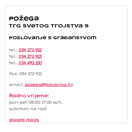
Požega
Trg Svetog Trojstva 9
Poslovanje s građanstvom
tel.:
034 272 922
tel.:
034 272 923
tel.:
034 492 150
fax: 034 272 921
email:
pozega@kovanica.hr
Radno vrijeme:
pon-pet 08:00-17:00 sati,
subotom ne radi
google maps