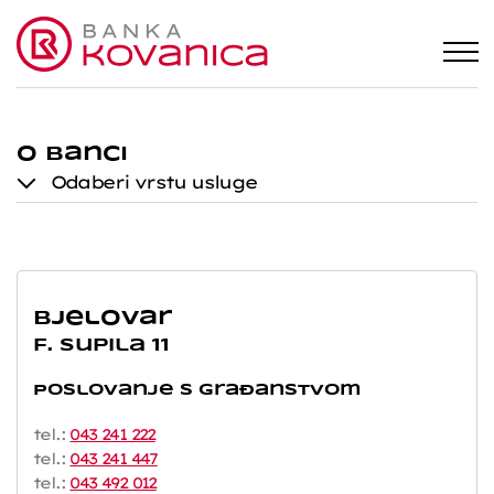
O banci
Odaberi vrstu usluge
Bjelovar
F. Supila 11
Poslovanje s građanstvom
tel.:
043 241 222
tel.:
043 241 447
tel.:
043 492 012