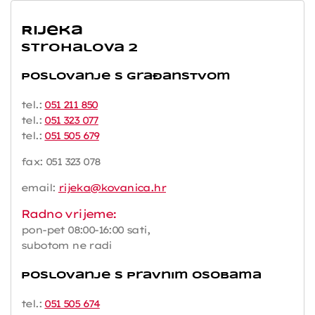
Rijeka
Strohalova 2
Poslovanje s građanstvom
tel.:
051 211 850
tel.:
051 323 077
tel.:
051 505 679
fax: 051 323 078
email:
rijeka@kovanica.hr
Radno vrijeme:
pon-pet 08:00-16:00 sati,
subotom ne radi
Poslovanje s pravnim osobama
tel.:
051 505 674