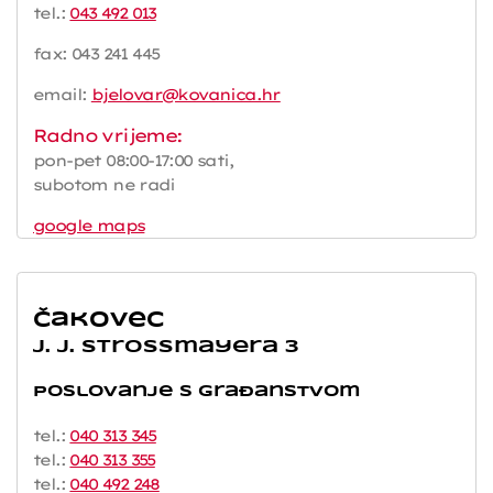
tel.:
043 492 013
fax: 043 241 445
email:
bjelovar@kovanica.hr
Radno vrijeme:
pon-pet 08:00-17:00 sati,
subotom ne radi
google maps
Čakovec
J. J. Strossmayera 3
Poslovanje s građanstvom
tel.:
040 313 345
tel.:
040 313 355
tel.:
040 492 248