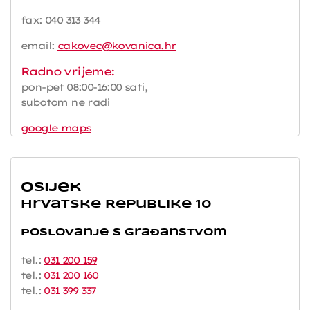
fax: 040 313 344
email:
cakovec@kovanica.hr
Radno vrijeme:
pon-pet 08:00-16:00 sati,
subotom ne radi
google maps
Osijek
Hrvatske Republike 10
Poslovanje s građanstvom
tel.:
031 200 159
tel.:
031 200 160
tel.:
031 399 337