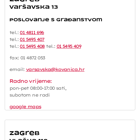
Varšavska 13
Poslovanje s građanstvom
tel.:
01 4811 696
tel.:
01 5495 407
tel.:
01 5495 408
tel.:
01 5495 409
fax: 01 4872 053
email:
varsavska@kovanica.hr
Radno vrijeme:
pon-pet 08:00-17:00 sati,
subotom ne radi
google maps
Zagreb