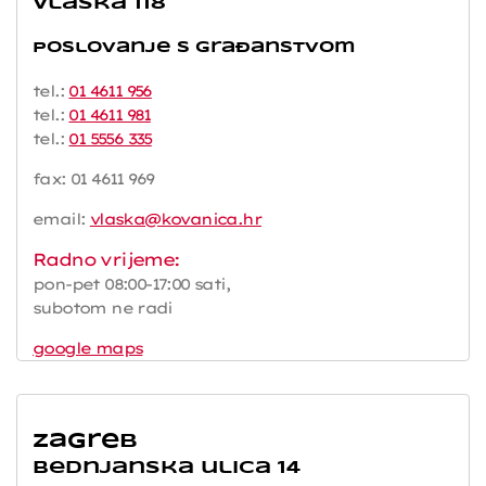
Vlaška 118
Poslovanje s građanstvom
tel.:
01 4611 956
tel.:
01 4611 981
tel.:
01 5556 335
fax: 01 4611 969
email:
vlaska@kovanica.hr
Radno vrijeme:
pon-pet 08:00-17:00 sati,
subotom ne radi
google maps
Zagreb
Bednjanska ulica 14