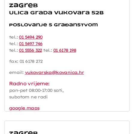
Zagreb
Ulica grada Vukovara 52b
Poslovanje s građanstvom
tel.:
01 5494 290
tel.:
01 5497 746
tel.:
01 5556 322
tel.:
01 6178 198
fax: 01 6178 272
email:
vukovarska@kovanica.hr
Radno vrijeme:
pon-pet 08:00-17:00 sati,
subotom ne radi
google maps
Zagreb