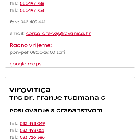
tel.:
01 5497 788
tel.:
01 5497 758
fax: 042 403 441
email:
corporate-vz@kovanica.hr
Radno vrijeme:
pon-pet 08:00-16:00 sati
google maps
Virovitica
Trg dr. Franje Tuđmana 6
Poslovanje s građanstvom
tel.:
033 493 049
tel.:
033 493 051
tel.:
033 726 386