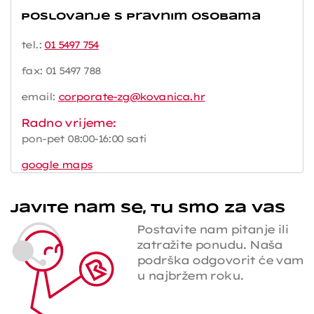
Poslovanje s pravnim osobama
tel.:
01 5497 754
fax: 01 5497 788
email:
corporate-zg@kovanica.hr
Radno vrijeme:
pon-pet 08:00-16:00 sati
google maps
Javite nam se, tu smo za vas
Postavite nam pitanje ili
zatražite ponudu. Naša
podrška odgovorit će vam
u najbržem roku.