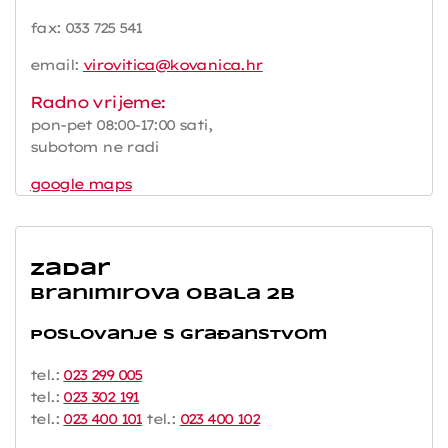
fax: 033 725 541
email:
virovitica@kovanica.hr
Radno vrijeme:
pon-pet 08:00-17:00 sati,
subotom ne radi
google maps
Zadar
Branimirova obala 2b
Poslovanje s građanstvom
tel.:
023 299 005
tel.:
023 302 191
tel.:
023 400 101
tel.:
023 400 102